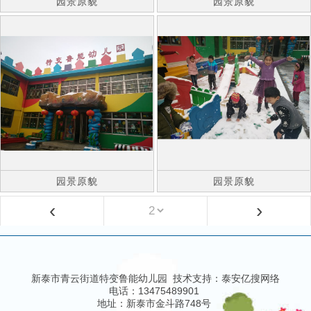
园景原貌
园景原貌
园景原貌
园景原貌
‹
›
新泰市青云街道特变鲁能幼儿园 技术支持：
泰安亿搜网络
电话：13475489901
地址：新泰市金斗路748号